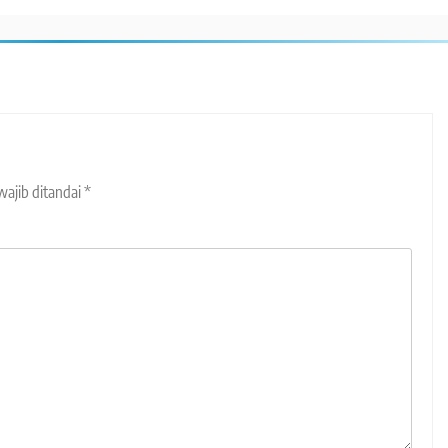
wajib ditandai
*