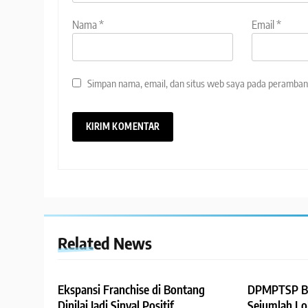
Nama
*
Email
*
Simpan nama, email, dan situs web saya pada peramban 
Related News
Ekspansi Franchise di Bontang
DPMPTSP B
Dinilai Jadi Sinyal Positif
Sejumlah Lo