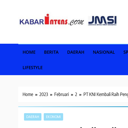
Skip
to
content
HOME
BERITA
DAERAH
NASIONAL
S
LIFESTYLE
Home
2023
Februari
2
PT KNI Kembali Raih Pe
DAERAH
EKONOMI