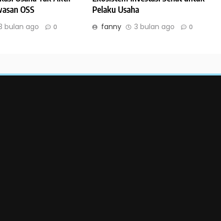
wasan OSS
Pelaku Usaha
3 bulan ago
fanny
3 bulan ago
0
0