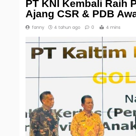
PT KNI Kembali Raih 
Ajang CSR & PDB Awa
fanny
4 tahun ago
0
4 mins