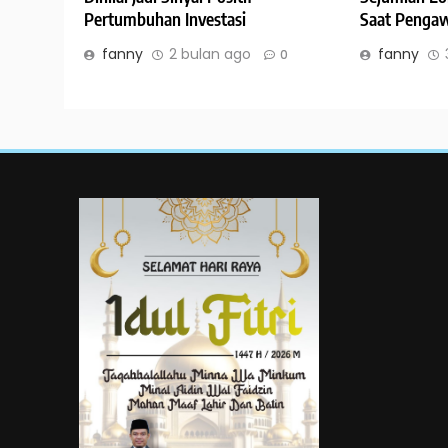
Pertumbuhan Investasi
Saat Penga
fanny
2 bulan ago
fanny
0