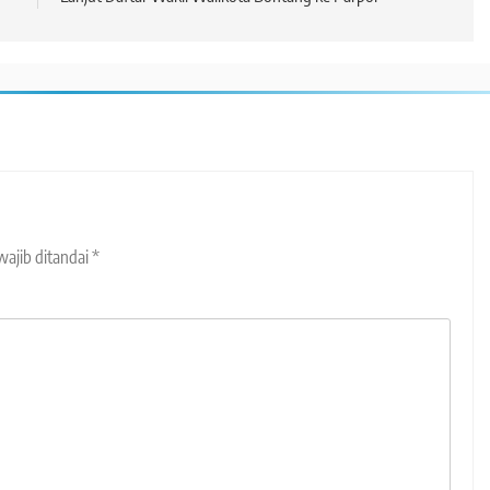
wajib ditandai
*