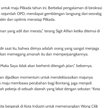
untuk maju Pilkada tahun ini. Berbekal pengalaman di birokrasi
 di sejumlah OPD, mendapat gemblengan langsung dari seorabg
akin dan optimis menatap Pilkada.
ang adil dan merata,” terang Sigit Alfian ketika ditemui di
r saat itu, bahwa dirinya adalah orang yang sangat menjaga
ia akan memegang amanah itu dan memperjuangkannya.
aka Saya tidak akan berhenti ditengah jalan,” bebernya.
akan dijadikan momentum untuk mendeklarasikan majunya
akan maju membawa perubahan bagi Bontang, juga menjadi
ah pekerja di sebuah daerah yang lekat dengan sebutan “Kota
ta bergerak di Kota Industri untuk memenangkan Wong Cilik