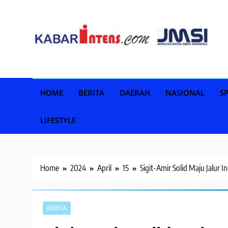
Skip
to
content
HOME
BERITA
DAERAH
NASIONAL
S
LIFESTYLE
Home
2024
April
15
Sigit-Amir Solid Maju Jalur 
BERITA