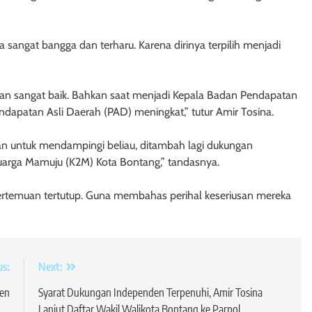
 sangat bangga dan terharu. Karena dirinya terpilih menjadi
ahan sangat baik. Bahkan saat menjadi Kepala Badan Pendapatan
ndapatan Asli Daerah (PAD) meningkat,” tutur Amir Tosina.
an untuk mendampingi beliau, ditambah lagi dukungan
uarga Mamuju (K2M) Kota Bontang,” tandasnya.
ertemuan tertutup. Guna membahas perihal keseriusan mereka
us:
Next:
den
Syarat Dukungan Independen Terpenuhi, Amir Tosina
Lanjut Daftar Wakil Walikota Bontang ke Parpol