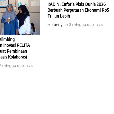
KADIN: Euforia Piala Dunia 2026
Berbuah Perputaran Ekonomi Rp5
Triliun Lebih
fanny
3 minggu ago
0
elimbing
an Inovasi PELITA
uat Pembinaan
asis Kolaborasi
2 minggu ago
0