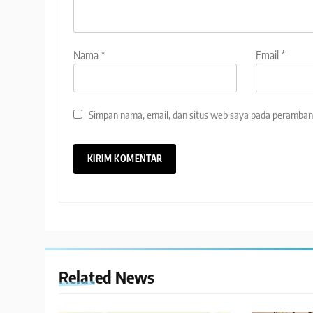
Nama
*
Email
*
Simpan nama, email, dan situs web saya pada peramban 
Related News