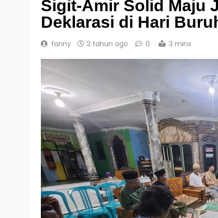
Sigit-Amir Solid Maju
Deklarasi di Hari Buru
fanny
2 tahun ago
0
3 mins