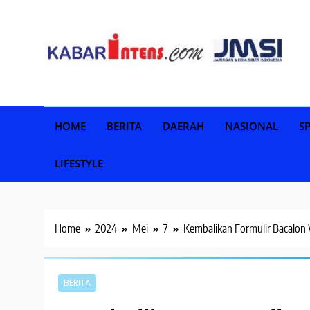
Skip
to
content
HOME
BERITA
DAERAH
NASIONAL
S
LIFESTYLE
Home
2024
Mei
7
Kembalikan Formulir Bacalon 
BERITA