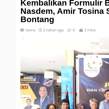
Kembalikan Formulir B
Nasdem, Amir Tosina S
Bontang
fanny
2 tahun ago
0
2 mins