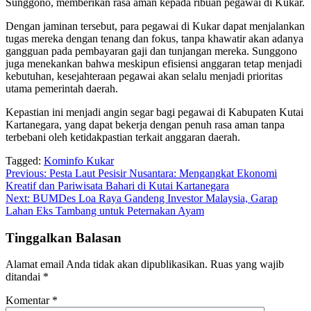
Sunggono, memberikan rasa aman kepada ribuan pegawai di Kukar.
Dengan jaminan tersebut, para pegawai di Kukar dapat menjalankan
tugas mereka dengan tenang dan fokus, tanpa khawatir akan adanya
gangguan pada pembayaran gaji dan tunjangan mereka. Sunggono
juga menekankan bahwa meskipun efisiensi anggaran tetap menjadi
kebutuhan, kesejahteraan pegawai akan selalu menjadi prioritas
utama pemerintah daerah.
Kepastian ini menjadi angin segar bagi pegawai di Kabupaten Kutai
Kartanegara, yang dapat bekerja dengan penuh rasa aman tanpa
terbebani oleh ketidakpastian terkait anggaran daerah.
Tagged:
Kominfo Kukar
Navigasi
Previous:
Pesta Laut Pesisir Nusantara: Mengangkat Ekonomi
Kreatif dan Pariwisata Bahari di Kutai Kartanegara
pos
Next:
BUMDes Loa Raya Gandeng Investor Malaysia, Garap
Lahan Eks Tambang untuk Peternakan Ayam
Tinggalkan Balasan
Alamat email Anda tidak akan dipublikasikan.
Ruas yang wajib
ditandai
*
Komentar
*