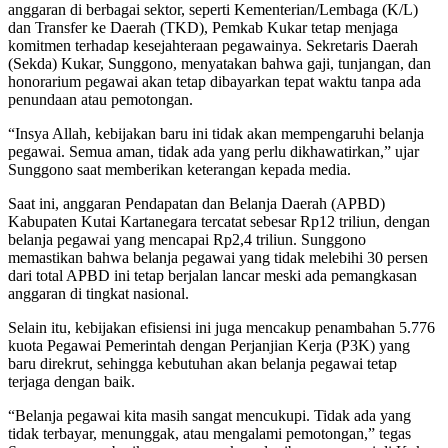
anggaran di berbagai sektor, seperti Kementerian/Lembaga (K/L)
dan Transfer ke Daerah (TKD), Pemkab Kukar tetap menjaga
komitmen terhadap kesejahteraan pegawainya. Sekretaris Daerah
(Sekda) Kukar, Sunggono, menyatakan bahwa gaji, tunjangan, dan
honorarium pegawai akan tetap dibayarkan tepat waktu tanpa ada
penundaan atau pemotongan.
“Insya Allah, kebijakan baru ini tidak akan mempengaruhi belanja
pegawai. Semua aman, tidak ada yang perlu dikhawatirkan,” ujar
Sunggono saat memberikan keterangan kepada media.
Saat ini, anggaran Pendapatan dan Belanja Daerah (APBD)
Kabupaten Kutai Kartanegara tercatat sebesar Rp12 triliun, dengan
belanja pegawai yang mencapai Rp2,4 triliun. Sunggono
memastikan bahwa belanja pegawai yang tidak melebihi 30 persen
dari total APBD ini tetap berjalan lancar meski ada pemangkasan
anggaran di tingkat nasional.
Selain itu, kebijakan efisiensi ini juga mencakup penambahan 5.776
kuota Pegawai Pemerintah dengan Perjanjian Kerja (P3K) yang
baru direkrut, sehingga kebutuhan akan belanja pegawai tetap
terjaga dengan baik.
“Belanja pegawai kita masih sangat mencukupi. Tidak ada yang
tidak terbayar, menunggak, atau mengalami pemotongan,” tegas