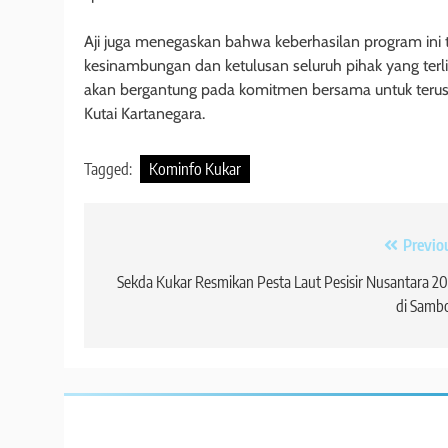
Aji juga menegaskan bahwa keberhasilan program ini ti
kesinambungan dan ketulusan seluruh pihak yang terli
akan bergantung pada komitmen bersama untuk teru
Kutai Kartanegara.
Tagged:
Kominfo Kukar
Navigasi
Previo
pos
Sekda Kukar Resmikan Pesta Laut Pesisir Nusantara 2
di Samb