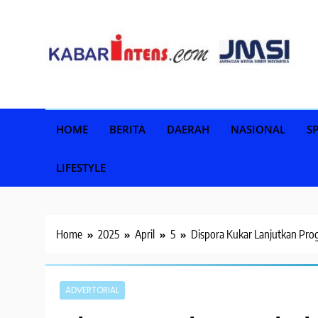
Skip
to
content
HOME
BERITA
DAERAH
NASIONAL
S
LIFESTYLE
Home
2025
April
5
Dispora Kukar Lanjutkan Pr
ADVERTORIAL