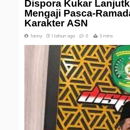
Dispora Kukar Lanjut
Mengaji Pasca-Ramad
Karakter ASN
fanny
1 tahun ago
0
3 mins