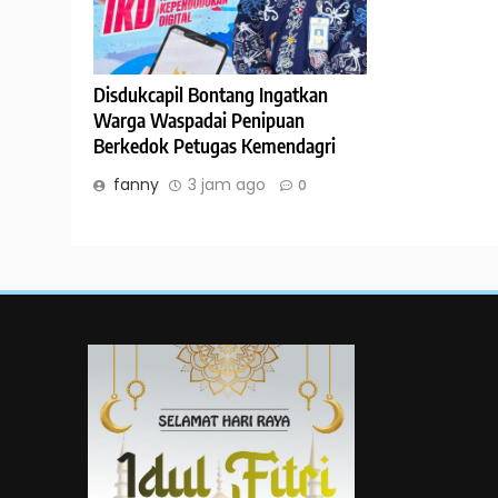
Disdukcapil Bontang Ingatkan
Warga Waspadai Penipuan
Berkedok Petugas Kemendagri
fanny
3 jam ago
0