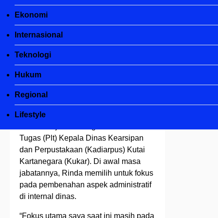
Kukar Fokus
Ekonomi
Benahi
Internasional
Administrasi
Teknologi
fanny
1 tahun ago
1 tahun
Hukum
ago
0
2 mins
Regional
Kabarintens
, Kukar – Rinda Destianti
Lifestyle
resmi menjabat sebagai Pelaksana
Tugas (Plt) Kepala Dinas Kearsipan
dan Perpustakaan (Kadiarpus) Kutai
Kartanegara (Kukar). Di awal masa
jabatannya, Rinda memilih untuk fokus
pada pembenahan aspek administratif
di internal dinas.
“Fokus utama saya saat ini masih pada