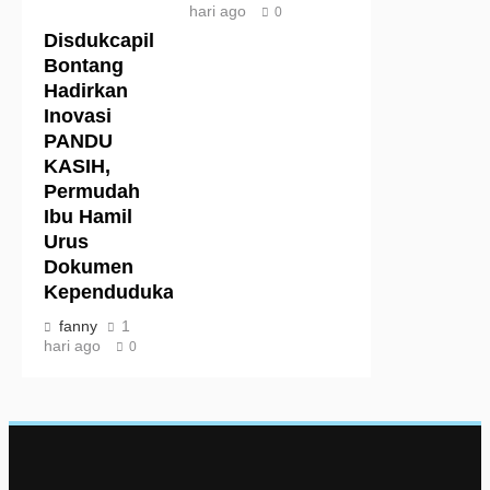
hari ago
0
Disdukcapil
Bontang
Hadirkan
Inovasi
PANDU
KASIH,
Permudah
Ibu Hamil
Urus
Dokumen
Kependudukan
fanny
1
hari ago
0