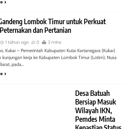
re
Gandeng Lombok Timur untuk Perkuat
 Peternakan dan Pertanian
1 tahun ago
0
3 mins
ns, Kukar – Pemerintah Kabupaten Kutai Kartanegara (Kukar)
 kunjungan kerja ke Kabupaten Lombok Timur (Lotim), Nusa
Barat, pada…
re
Desa Batuah
Bersiap Masuk
Wilayah IKN,
Pemdes Minta
Kepastian Status