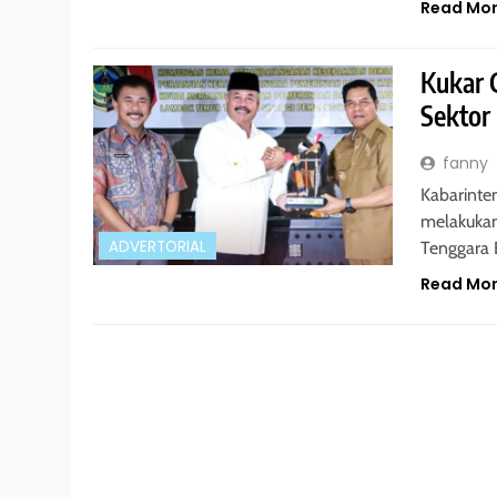
Read Mo
Kukar 
Sektor
fanny
Kabarinte
melakukan
ADVERTORIAL
Tenggara 
Read Mo
ADVERTORIAL