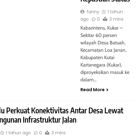
fanny
1 tahun
ago
0
3 mins
Kabarintens, Kukar –
Sekitar 60 persen
wilayah Desa Batuah,
Kecamatan Loa Janan,
Kabupaten Kutai
Kartanegara (Kukar),
diproyeksikan masuk ke
dalam…
Read More
lu Perkuat Konektivitas Antar Desa Lewat
gunan Infrastruktur Jalan
1 tahun ago
0
3 mins