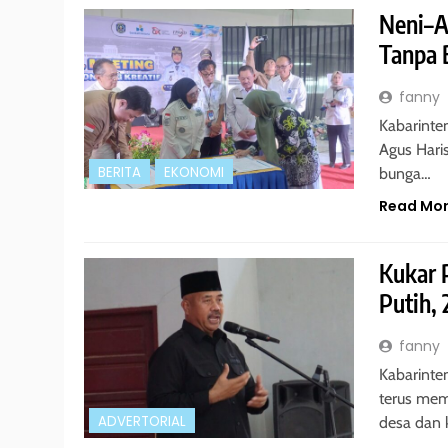
Neni–Ag
Tanpa
fanny
Kabarinte
Agus Hari
BERITA
EKONOMI
bunga…
Read Mo
Kukar 
Putih, 
fanny
Kabarinte
terus mem
ADVERTORIAL
desa dan 