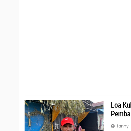
Loa Ku
Pemban
fanny