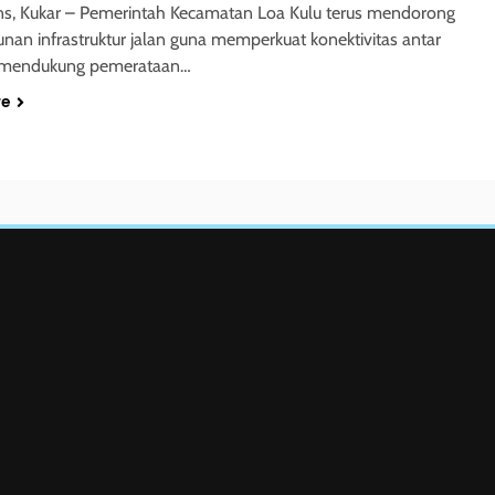
ns, Kukar – Pemerintah Kecamatan Loa Kulu terus mendorong
an infrastruktur jalan guna memperkuat konektivitas antar
 mendukung pemerataan…
re