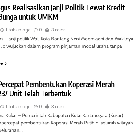
us Realisasikan Janji Politik Lewat Kredit
 Bunga untuk UMKM
1 tahun ago
0
3 mins
ns– Janji politik Wali Kota Bontang Neni Moerniaeni dan Wakilnya
s, diwujudkan dalam program pinjaman modal usaha tanpa
re
Percepat Pembentukan Koperasi Merah
237 Unit Telah Terbentuk
1 tahun ago
0
3 mins
ns, Kukar – Pemerintah Kabupaten Kutai Kartanegara (Kukar)
percepat pembentukan Koperasi Merah Putih di seluruh wilayah
kelurahan….