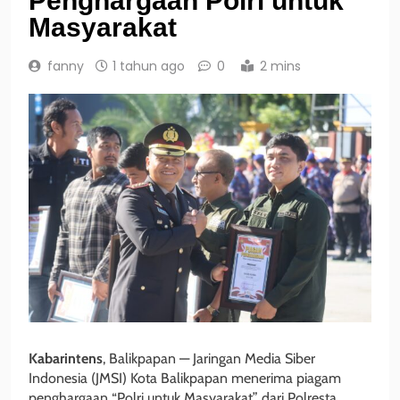
Penghargaan Polri untuk
Masyarakat
fanny
1 tahun ago
0
2 mins
Kabarintens
, Balikpapan — Jaringan Media Siber
Indonesia (JMSI) Kota Balikpapan menerima piagam
penghargaan “Polri untuk Masyarakat” dari Polresta