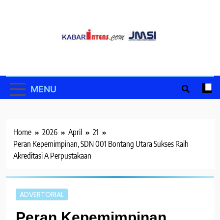
Skip
to
content
MENU
Home
2026
April
21
Peran Kepemimpinan, SDN 001 Bontang Utara Sukses Raih
Akreditasi A Perpustakaan
ADVERTORIAL
Peran Kepemimpinan,