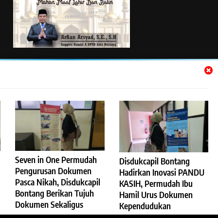
TENTANG KAMI
Kontak Kami
Pedoman Media Siber
Pedoman Pemberitaan Ramah Anak
Redaksi
Seven in One Permudah
Disdukcapil Bontang
Pengurusan Dokumen
Hadirkan Inovasi PANDU
Pasca Nikah, Disdukcapil
KASIH, Permudah Ibu
Bontang Berikan Tujuh
Hamil Urus Dokumen
Dokumen Sekaligus
Kependudukan
kabarintens 2022 Powered By
.
BlazeThemes