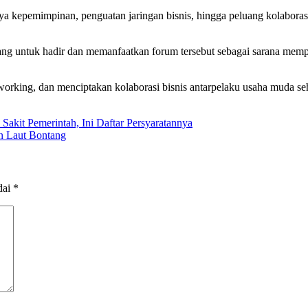
gnya kepemimpinan, penguatan jaringan bisnis, hingga peluang kolabo
 untuk hadir dan memanfaatkan forum tersebut sebagai sarana mempe
working, dan menciptakan kolaborasi bisnis antarpelaku usaha muda s
akit Pemerintah, Ini Daftar Persyaratannya
n Laut Bontang
dai
*