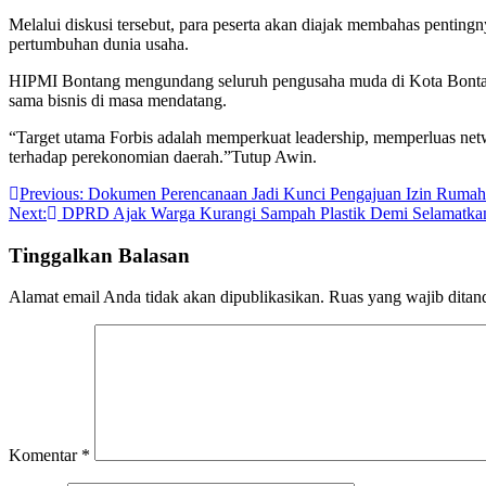
Melalui diskusi tersebut, para peserta akan diajak membahas pentin
pertumbuhan dunia usaha.
HIPMI Bontang mengundang seluruh pengusaha muda di Kota Bontang
sama bisnis di masa mendatang.
“Target utama Forbis adalah memperkuat leadership, memperluas net
terhadap perekonomian daerah.”Tutup Awin.
Navigasi
Previous:
Dokumen Perencanaan Jadi Kunci Pengajuan Izin Rumah S
Next:
DPRD Ajak Warga Kurangi Sampah Plastik Demi Selamatka
pos
Tinggalkan Balasan
Alamat email Anda tidak akan dipublikasikan.
Ruas yang wajib ditan
Komentar
*