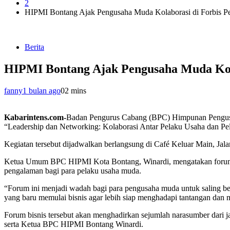
2
HIPMI Bontang Ajak Pengusaha Muda Kolaborasi di Forbis Per
Berita
HIPMI Bontang Ajak Pengusaha Muda Kolab
fanny
1 bulan ago
0
2 mins
Kabarintens.com-
Badan Pengurus Cabang (BPC) Himpunan Pengusa
“Leadership dan Networking: Kolaborasi Antar Pelaku Usaha dan Pe
Kegiatan tersebut dijadwalkan berlangsung di Café Keluar Main, Jal
Ketua Umum BPC HIPMI Kota Bontang, Winardi, mengatakan forum ini
pengalaman bagi para pelaku usaha muda.
“Forum ini menjadi wadah bagi para pengusaha muda untuk saling be
yang baru memulai bisnis agar lebih siap menghadapi tantangan dan
Forum bisnis tersebut akan menghadirkan sejumlah narasumber da
serta Ketua BPC HIPMI Bontang Winardi.