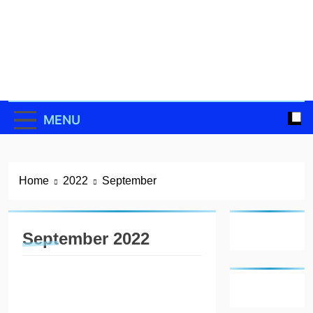
Skip
to
content
MENU
Home
2022
September
September 2022
DAERAH
Tanjit
Resmi