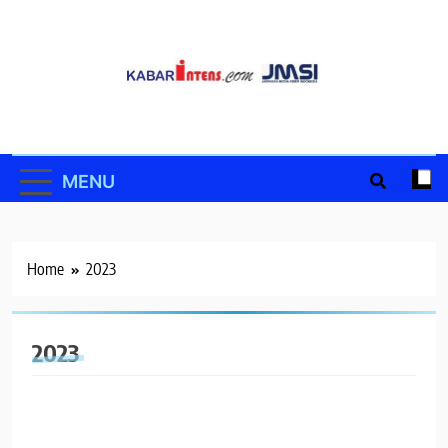
Skip
to
content
MENU
Home
2023
2023
BERITA
HUKUM