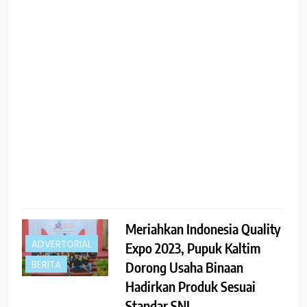
a
s
s
t
R
Meriahkan Indonesia Quality
ADVERTORIAL
Expo 2023, Pupuk Kaltim
Dorong Usaha Binaan
BERITA
Hadirkan Produk Sesuai
Standar SNI