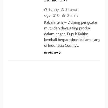
fanny
3 tahun
ago
0
6 mins
Kabarintens – Dukung penguatan
mutu dan daya saing produk
dalam negeri, Pupuk Kaltim
kembali berpartisipasi dalam ajang
di Indonesia Quality…
Read More
BERITA
HUKUM