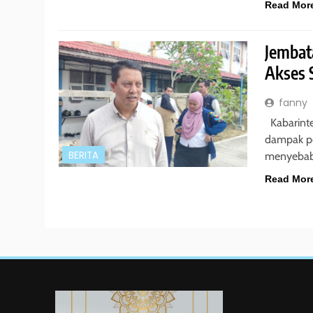
Read Mor
Jembat
Akses 
fanny
Kabarinte
dampak p
BERITA
menyeba
Read Mor