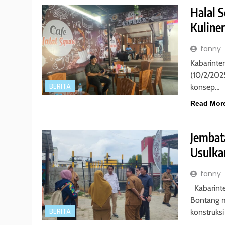
Halal 
Kuline
fanny
Kabarinte
(10/2/202
BERITA
konsep…
Read Mor
Jembat
Usulka
fanny
Kabarint
Bontang m
BERITA
konstruks