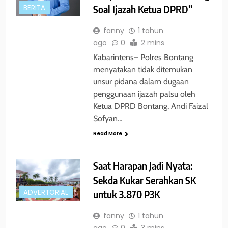
Soal Ijazah Ketua DPRD”
BERITA
fanny
1 tahun
ago
0
2 mins
Kabarintens– Polres Bontang
menyatakan tidak ditemukan
unsur pidana dalam dugaan
penggunaan ijazah palsu oleh
Ketua DPRD Bontang, Andi Faizal
Sofyan…
Read More
Saat Harapan Jadi Nyata:
Sekda Kukar Serahkan SK
untuk 3.870 P3K
ADVERTORIAL
fanny
1 tahun
ago
0
3 mins