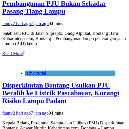
Pembangunan PJU Bukan Sekadar
Pasang Tiang Lampu
fanny
2 hari ago
7 jam ago
0
4 mins
Salah satu PJU di Jalan Suprapto, Gang Alpukat, Bontang Baru
Kabarintens.com, Bontang – Pembangunan lampu penerangan jalan
umum (PJU) kerap…
Read More
Advertorial
Disperkimtan Bontang Usulkan PJU
Beralih ke Listrik Pascabayar, Kurangi
Risiko Lampu Padam
fanny
2 hari ago
7 jam ago
0
4 mins
Kepala Bidang Prasarana, Sarana, dan Utilitas (PSU) Disperkimtan
Bontang, Anwar Nurdin Kabarintens.com, Bontang – Lampu