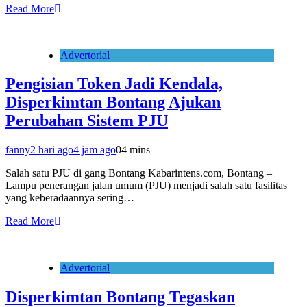
Read More
Advertorial
Pengisian Token Jadi Kendala,
Disperkimtan Bontang Ajukan
Perubahan Sistem PJU
fanny
2 hari ago
4 jam ago
0
4 mins
Salah satu PJU di gang Bontang Kabarintens.com, Bontang –
Lampu penerangan jalan umum (PJU) menjadi salah satu fasilitas
yang keberadaannya sering…
Read More
Advertorial
Disperkimtan Bontang Tegaskan