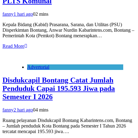
PLTS Komunal
fanny
1 hari ago
0
2 mins
Kepala Bidang (Kabid) Prasarana, Sarana, dan Utilitas (PSU)
Disperkimtan Bontang, Anwar Nurdin Kabarintens.com, Bontang –
Pemerintah Kota (Pemkot) Bontang menerapkan…
Read More
Advertorial
Disdukcapil Bontang Catat Jumlah
Penduduk Capai 195.593 Jiwa pada
Semester I 2026
fanny
2 hari ago
0
4 mins
Ruang pelayanan Disdukcapil Bontang Kabarintens.com, Bontang
– Jumlah penduduk Kota Bontang pada Semester I Tahun 2026
tercatat mencapai 195.593 jiwa….