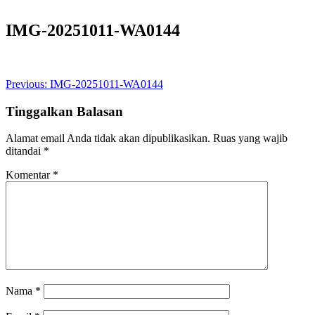
IMG-20251011-WA0144
Navigasi
Previous:
IMG-20251011-WA0144
pos
Tinggalkan Balasan
Alamat email Anda tidak akan dipublikasikan.
Ruas yang wajib
ditandai
*
Komentar
*
Nama
*