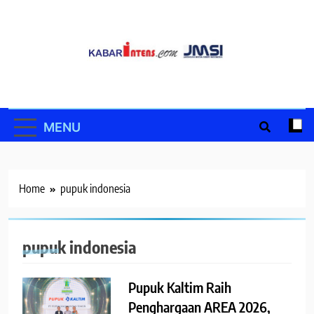
Skip
to
content
MENU
Home
pupuk indonesia
pupuk indonesia
Pupuk Kaltim Raih
Penghargaan AREA 2026,