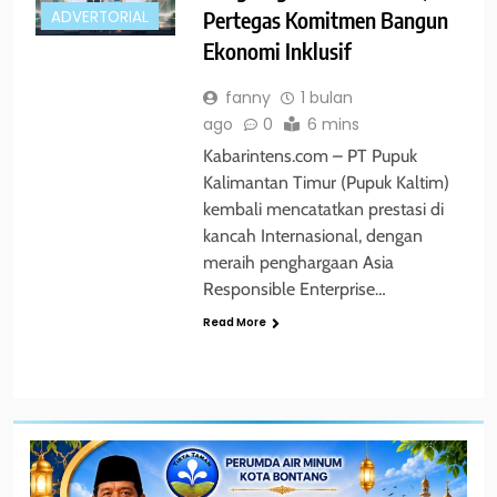
Pertegas Komitmen Bangun
ADVERTORIAL
Ekonomi Inklusif
fanny
1 bulan
ago
0
6 mins
Kabarintens.com – PT Pupuk
Kalimantan Timur (Pupuk Kaltim)
kembali mencatatkan prestasi di
kancah Internasional, dengan
meraih penghargaan Asia
Responsible Enterprise…
Read More