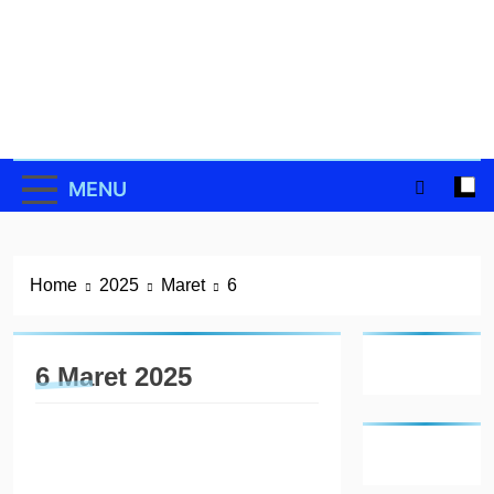
Skip
to
content
MENU
Home
2025
Maret
6
6 Maret 2025
ADVERTORIAL
Progres 98
Kantor