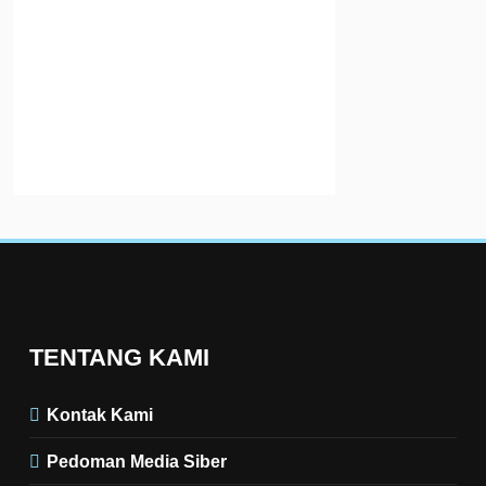
Kecamatan Sambo
baik tingkat desa 
kelurahan. Mendo
upaya…
Read More
TENTANG KAMI
Kontak Kami
Pedoman Media Siber