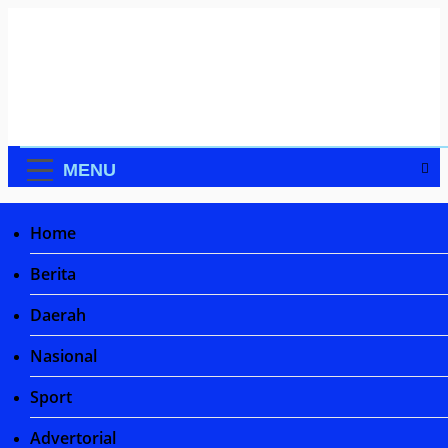
Skip
to
content
MENU
Home
Home
Sport
Berita
Daerah
Sport
Nasional
Dram
Sport
Juara
Supe
Advertorial