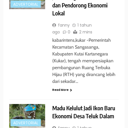
dan Pendorong Ekonomi
ADVERTORIAL
Lokal
fanny
1 tahun
ago
0
2 mins
kabarintens,kukar -Pemerintah
Kecamatan Sangasanga,
Kabupaten Kutai Kartanegara
(Kukar), tengah mempersiapkan
pembangunan Ruang Terbuka
Hijau (RTH) yang dirancang lebih
dari sekadar…
Read More
Madu Kelulut Jadi Ikon Baru
Ekonomi Desa Teluk Dalam
ADVERTORIAL
fanny
1 tahun