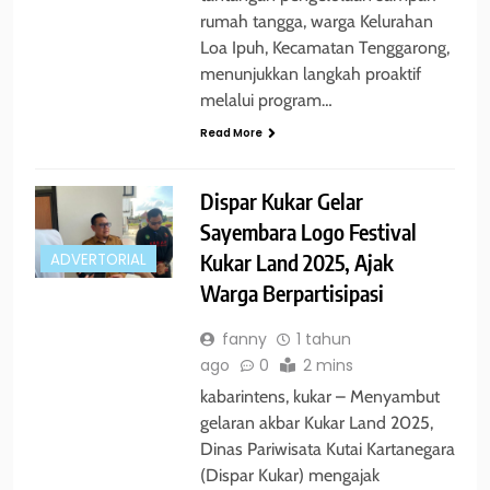
rumah tangga, warga Kelurahan
Loa Ipuh, Kecamatan Tenggarong,
menunjukkan langkah proaktif
melalui program…
Read More
Dispar Kukar Gelar
Sayembara Logo Festival
Kukar Land 2025, Ajak
ADVERTORIAL
Warga Berpartisipasi
fanny
1 tahun
ago
0
2 mins
kabarintens, kukar – Menyambut
gelaran akbar Kukar Land 2025,
Dinas Pariwisata Kutai Kartanegara
(Dispar Kukar) mengajak