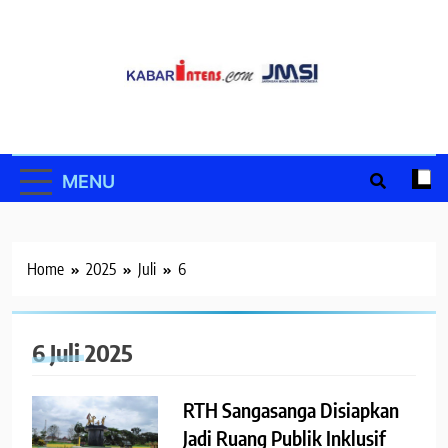
Skip
to
content
MENU
Home
2025
Juli
6
6 Juli 2025
RTH Sangasanga Disiapkan
Jadi Ruang Publik Inklusif