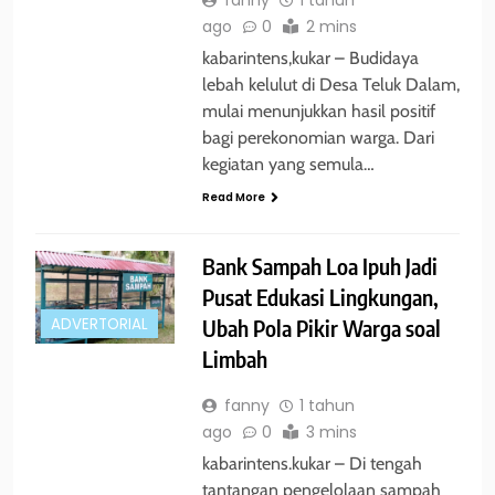
ago
0
2 mins
kabarintens,kukar – Budidaya
lebah kelulut di Desa Teluk Dalam,
mulai menunjukkan hasil positif
bagi perekonomian warga. Dari
kegiatan yang semula…
Read More
Bank Sampah Loa Ipuh Jadi
Pusat Edukasi Lingkungan,
Ubah Pola Pikir Warga soal
ADVERTORIAL
Limbah
fanny
1 tahun
ago
0
3 mins
kabarintens.kukar – Di tengah
tantangan pengelolaan sampah