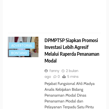
R
DPMPTSP Siapkan Promosi
ADVERTORIAL
Investasi Lebih Agresif
Melalui Raperda Penanaman
BONTANG
Modal
fanny
2 bulan
ago
0
5 mins
Pejabat Fungsional Ahli Madya
Analis Kebijakan Bidang
Penanaman Modal Dinas
Penanaman Modal dan
Pelayanan Terpadu Satu Pintu