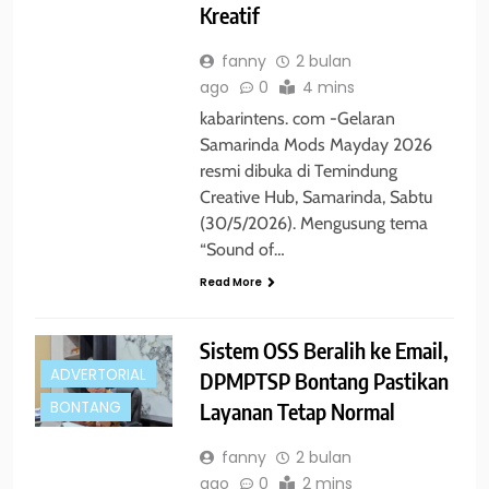
Kreatif
fanny
2 bulan
ago
0
4 mins
kabarintens. com -Gelaran
Samarinda Mods Mayday 2026
resmi dibuka di Temindung
Creative Hub, Samarinda, Sabtu
(30/5/2026). Mengusung tema
“Sound of…
Read More
Sistem OSS Beralih ke Email,
ADVERTORIAL
DPMPTSP Bontang Pastikan
Layanan Tetap Normal
BONTANG
fanny
2 bulan
ago
0
2 mins