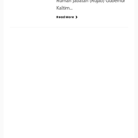
Rumah Jabatan (Rujab) Gubernur
Kaltim…
Read More
BERITA