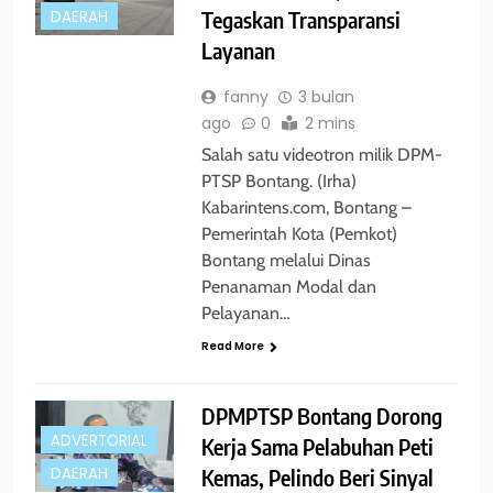
Tegaskan Transparansi
DAERAH
Layanan
fanny
3 bulan
ago
0
2 mins
Salah satu videotron milik DPM-
PTSP Bontang. (Irha)
Kabarintens.com, Bontang –
Pemerintah Kota (Pemkot)
Bontang melalui Dinas
Penanaman Modal dan
Pelayanan…
Read More
DPMPTSP Bontang Dorong
ADVERTORIAL
Kerja Sama Pelabuhan Peti
Kemas, Pelindo Beri Sinyal
DAERAH