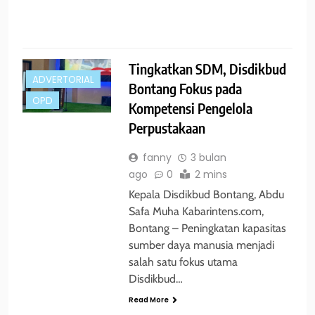
s
R
Tingkatkan SDM, Disdikbud
ADVERTORIAL
Bontang Fokus pada
OPD
Kompetensi Pengelola
Perpustakaan
fanny
3 bulan
ago
0
2 mins
Kepala Disdikbud Bontang, Abdu
Safa Muha Kabarintens.com,
Bontang – Peningkatan kapasitas
sumber daya manusia menjadi
salah satu fokus utama
Disdikbud…
Read More