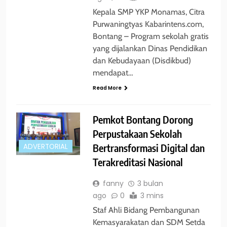
Kepala SMP YKP Monamas, Citra
Purwaningtyas Kabarintens.com,
Bontang – Program sekolah gratis
yang dijalankan Dinas Pendidikan
dan Kebudayaan (Disdikbud)
mendapat…
Read More
Pemkot Bontang Dorong
Perpustakaan Sekolah
Bertransformasi Digital dan
ADVERTORIAL
Terakreditasi Nasional
fanny
3 bulan
ago
0
3 mins
Staf Ahli Bidang Pembangunan
Kemasyarakatan dan SDM Setda