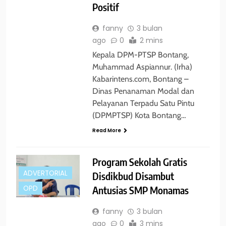
Positif
fanny
3 bulan
ago
0
2 mins
Kepala DPM-PTSP Bontang,
Muhammad Aspiannur. (Irha)
Kabarintens.com, Bontang –
Dinas Penanaman Modal dan
Pelayanan Terpadu Satu Pintu
(DPMPTSP) Kota Bontang…
Read More
Program Sekolah Gratis
ADVERTORIAL
Disdikbud Disambut
Antusias SMP Monamas
OPD
fanny
3 bulan
ago
0
3 mins