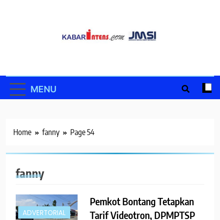
Skip
to
content
MENU
Home
fanny
Page 54
fanny
Pemkot Bontang Tetapkan
ADVERTORIAL
Tarif Videotron, DPMPTSP