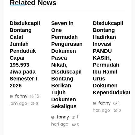
Related News
Disdukcapil
Seven in
Disdukcapil
Bontang
One
Bontang
Catat
Permudah
Hadirkan
Jumlah
Pengurusan
Inovasi
Penduduk
Dokumen
PANDU
Capai
Pasca
KASIH,
195.593
Nikah,
Permudah
Jiwa pada
Disdukcapil
Ibu Hamil
Semester I
Bontang
Urus
2026
Berikan
Dokumen
Tujuh
Kependudukan
fanny
16
Dokumen
fanny
1
jam ago
0
Sekaligus
hari ago
0
fanny
1
hari ago
0