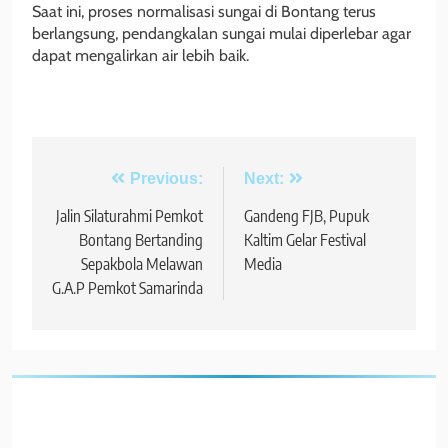
Saat ini, proses normalisasi sungai di Bontang terus
berlangsung, pendangkalan sungai mulai diperlebar agar
dapat mengalirkan air lebih baik.
Navigasi
Previous:
Next:
pos
Jalin Silaturahmi Pemkot
Gandeng FJB, Pupuk
Bontang Bertanding
Kaltim Gelar Festival
Sepakbola Melawan
Media
G.A.P Pemkot Samarinda