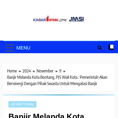
Skip
to
content
MENU
Home
2024
November
9
Banjir Melanda Kota Bontang, PJS Wali Kota : Pemerintah Akan
Bersinergi Dengan Pihak Swasta Untuk Mengatasi Banjir
ADVERTORIAL
Banjir Melanda Kota