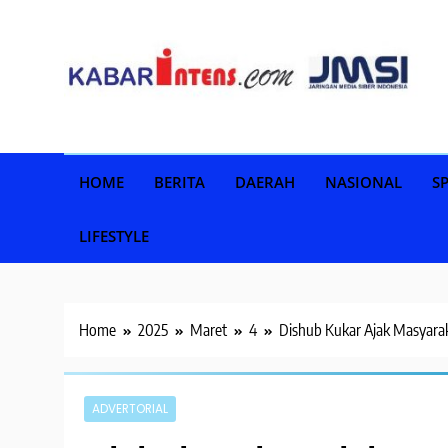
Skip
to
content
HOME
BERITA
DAERAH
NASIONAL
S
LIFESTYLE
Home
2025
Maret
4
Dishub Kukar Ajak Masyara
ADVERTORIAL