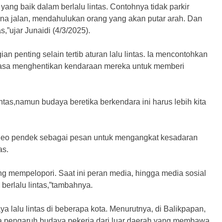
ang baik dalam berlalu lintas. Contohnya tidak parkir
a jalan, mendahulukan orang yang akan putar arah. Dan
s,”ujar Junaidi (4/3/2025).
an penting selain tertib aturan lalu lintas. Ia mencontohkan
iasa menghentikan kendaraan mereka untuk memberi
intas,namun budaya beretika berkendara ini harus lebih kita
ideo pendek sebagai pesan untuk mengangkat kesadaran
as.
yang mempelopori. Saat ini peran media, hingga media sosial
erlalu lintas,”tambahnya.
ya lalu lintas di beberapa kota. Menurutnya, di Balikpapan,
na pengaruh budaya pekerja dari luar daerah yang membawa