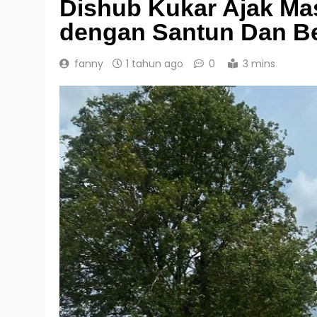
Dishub Kukar Ajak Ma
dengan Santun Dan Be
fanny
1 tahun ago
0
3 mins