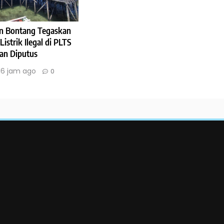
n Bontang Tegaskan
strik Ilegal di PLTS
an Diputus
16 jam ago
0