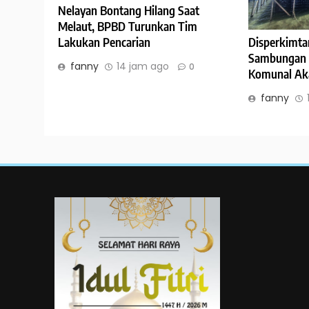
Nelayan Bontang Hilang Saat
Melaut, BPBD Turunkan Tim
Lakukan Pencarian
Disperkimta
Sambungan Li
fanny
14 jam ago
0
Komunal Ak
fanny