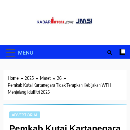
Skip
to
content
MENU
Home
2025
Maret
26
Pemkab Kutai Kartanegara Tidak Terapkan Kebijakan WFH
Menjelang Idulfitri 2025
ADVERTORIAL
Pemkab Kutai Kartanegara