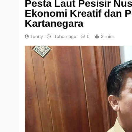
Pesta Laut Pesisir Nu
Ekonomi Kreatif dan Pa
Kartanegara
fanny
1 tahun ago
0
3 mins