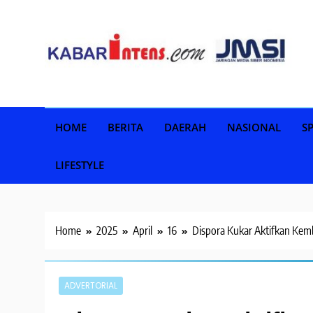
Skip
to
content
HOME
BERITA
DAERAH
NASIONAL
S
LIFESTYLE
Home
2025
April
16
Dispora Kukar Aktifkan Kem
ADVERTORIAL