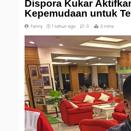
Dispora Kukar Aktifka
Kepemudaan untuk Te
fanny
1 tahun ago
0
3 mins