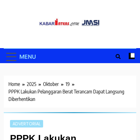
Skip
to
content
MENU
Home
2025
Oktober
19
PPPK Lakukan Pelanggaran Berat Terancam Dapat Langsung
Diberhentikan
ADVERTORIAL
PPPK Lakukan