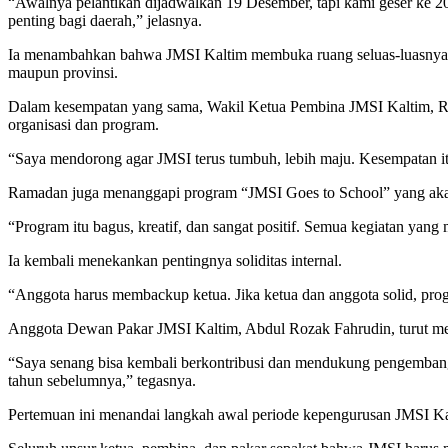
“Awalnya pelantikan dijadwalkan 19 Desember, tapi kami geser ke 202
penting bagi daerah,” jelasnya.
Ia menambahkan bahwa JMSI Kaltim membuka ruang seluas-luasnya b
maupun provinsi.
Dalam kesempatan yang sama, Wakil Ketua Pembina JMSI Kaltim, Ram
organisasi dan program.
“Saya mendorong agar JMSI terus tumbuh, lebih maju. Kesempatan it
Ramadan juga menanggapi program “JMSI Goes to School” yang akan dig
“Program itu bagus, kreatif, dan sangat positif. Semua kegiatan yan
Ia kembali menekankan pentingnya soliditas internal.
“Anggota harus membackup ketua. Jika ketua dan anggota solid, progr
Anggota Dewan Pakar JMSI Kaltim, Abdul Rozak Fahrudin, turut mem
“Saya senang bisa kembali berkontribusi dan mendukung pengembanga
tahun sebelumnya,” tegasnya.
Pertemuan ini menandai langkah awal periode kepengurusan JMSI Kalt