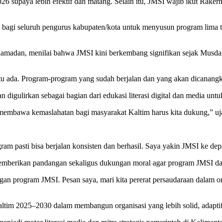
6 supaya lebih efektif dan matang. Selain itu, JMSI wajib ikut Raker
agi seluruh pengurus kabupaten/kota untuk menyusun program lima t
adan, menilai bahwa JMSI kini berkembang signifikan sejak Musda p
u ada. Program-program yang sudah berjalan dan yang akan dicanangkan
ulirkan sebagai bagian dari edukasi literasi digital dan media untuk
g membawa kemaslahatan bagi masyarakat Kaltim harus kita dukung,” uj
am pasti bisa berjalan konsisten dan berhasil. Saya yakin JMSI ke de
berikan pandangan sekaligus dukungan moral agar program JMSI dapat
n program JMSI. Pesan saya, mari kita pererat persaudaraan dalam o
im 2025–2030 dalam membangun organisasi yang lebih solid, adaptif, 