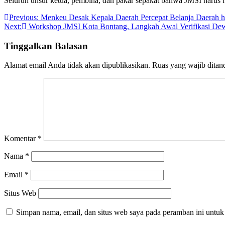
Seluruh unsur ketua, pembina, dan pakar sepakat bahwa JMSI harus me
Navigasi
Previous:
Menkeu Desak Kepala Daerah Percepat Belanja Daerah h
Next:
Workshop JMSI Kota Bontang, Langkah Awal Verifikasi De
pos
Tinggalkan Balasan
Alamat email Anda tidak akan dipublikasikan.
Ruas yang wajib ditan
Komentar
*
Nama
*
Email
*
Situs Web
Simpan nama, email, dan situs web saya pada peramban ini untuk