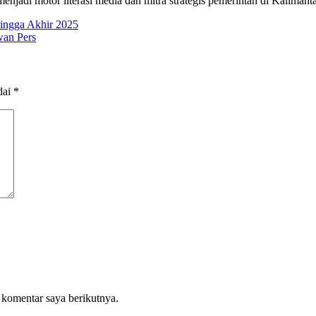
njadi motor literasi media dan mitra strategis pemerintah di Kalimant
ingga Akhir 2025
wan Pers
dai
*
 komentar saya berikutnya.