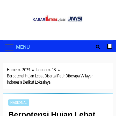
Skip
to
content
MENU
Home
2023
Januari
18
Berpotensi Hujan Lebat Disertai Petir Diberapa Wilayah
indonesia Berikut Lokasinya
NASIONAL
Berpotensi Hujan Lebat