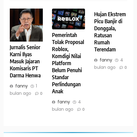
Hujan Ekstrem
Picu Banjir di
Donggala,
Pemerintah
Ratusan
Tolak Proposal
Rumah
Jurnalis Senior
Roblox,
Terendam
Karni Ilyas
Komdigi Nilai
fanny
4
Masuk Jajaran
Platform
bulan ago
Komisaris PT
0
Belum Penuhi
Darma Henwa
Standar
Perlindungan
fanny
1
Anak
bulan ago
0
fanny
4
bulan ago
0