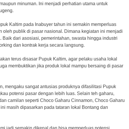
aupun minuman. Ini menjadi perhatian utama untuk
Sugeng.
upuk Kaltim pada Inabuyer tahun ini semakin memperluas
n oleh publik di pasar nasional. Dimana kegiatan ini menjadi
Baik dari asosiasi, pemerintahan, swasta hingga industri
orking dan kontrak kerja secara langsung.
an terus disasar Pupuk Kaltim, agar pelaku usaha lokal
uga membuktikan jika produk lokal mampu bersaing di pasar
, mengaku sangat antusias produknya difasilitasi Pupuk
kau potensi pasar dengan lebih luas. Selain teh gaharu,
e dan camilan seperti Choco Gaharu Cinnamon, Choco Gaharu
ni masih dipasarkan pada tataran lokal Bontang dan
ami jadi semakin dikenal dan bisa memperluas potensi