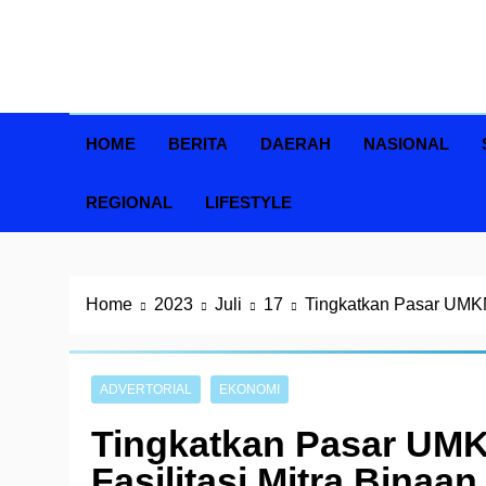
Skip
to
content
HOME
BERITA
DAERAH
NASIONAL
REGIONAL
LIFESTYLE
Home
2023
Juli
17
Tingkatkan Pasar UMKM 
ADVERTORIAL
EKONOMI
Tingkatkan Pasar UMK
Fasilitasi Mitra Bina