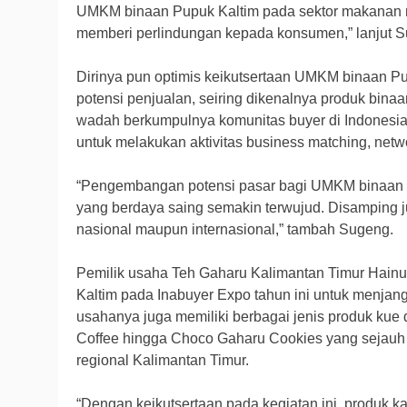
UMKM binaan Pupuk Kaltim pada sektor makanan m
memberi perlindungan kepada konsumen,” lanjut 
Dirinya pun optimis keikutsertaan UMKM binaan P
potensi penjualan, seiring dikenalnya produk binaa
wadah berkumpulnya komunitas buyer di Indonesia. 
untuk melakukan aktivitas business matching, netw
“Pengembangan potensi pasar bagi UMKM binaan ak
yang berdaya saing semakin terwujud. Disamping j
nasional maupun internasional,” tambah Sugeng.
Pemilik usaha Teh Gaharu Kalimantan Timur Hainun
Kaltim pada Inabuyer Expo tahun ini untuk menjang
usahanya juga memiliki berbagai jenis produk ku
Coffee hingga Choco Gaharu Cookies yang sejauh i
regional Kalimantan Timur.
“Dengan keikutsertaan pada kegiatan ini, produk k