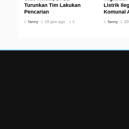
Turunkan Tim Lakukan
Listrik Ile
Pencarian
Komunal 
fanny
18 jam ago
fanny
20
0