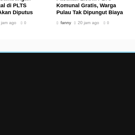
gal di PLTS
Komunal Gratis, Warga
Akan Diputus
Pulau Tak Dipungut Biaya
 jam ago
fanny
20 jam ago
0
0