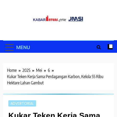
Skip
to
content
MENU
Home
2025
Mei
6
Kukar Teken Kerja Sama Perdagangan Karbon, Kelola 55 Ribu
Hektare Lahan Gambut
ADVERTORIAL
Kukar Teken Kerja Sama