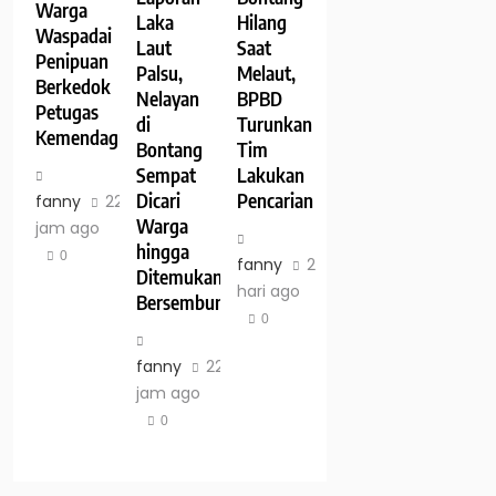
Warga
Laka
Hilang
Waspadai
Laut
Saat
Penipuan
Palsu,
Melaut,
Berkedok
Nelayan
BPBD
Petugas
di
Turunkan
Kemendagri
Bontang
Tim
Sempat
Lakukan
Dicari
Pencarian
fanny
22
Warga
jam ago
hingga
0
fanny
2
Ditemukan
hari ago
Bersembunyi
0
fanny
22
jam ago
0