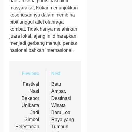
daerah serta partisipasi aktif
masyarakat, Kukar menunjukkan
keseriusannya dalam membina
bibit unggul atlet olahraga
kombat. Tidak hanya melahirkan
juara lokal, ajang ini diharapkan
menjadi gerbang menuju pentas
nasional bahkan internasional.
Navigasi
Previous:
Next:
pos
Festival
Batu
Nasi
Ampar,
Bekepor
Destinasi
Unikarta
Wisata
Jadi
Baru Loa
Simbol
Raya yang
Pelestarian
Tumbuh