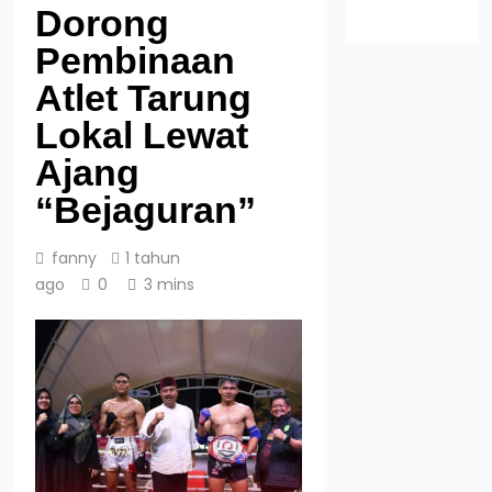
Dorong
Pembinaan
Atlet Tarung
Lokal Lewat
Ajang
“Bejaguran”
fanny
1 tahun
ago
0
3 mins