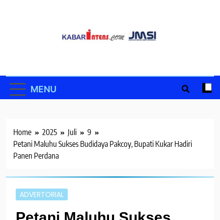
Skip
to
content
MENU
Home
2025
Juli
9
Petani Maluhu Sukses Budidaya Pakcoy, Bupati Kukar Hadiri
Panen Perdana
ADVERTORIAL
Petani Maluhu Sukses