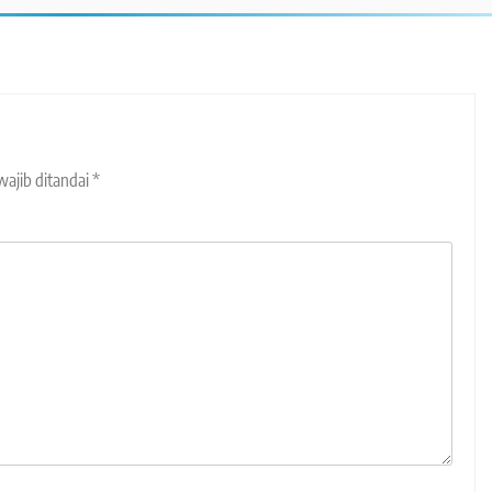
wajib ditandai
*