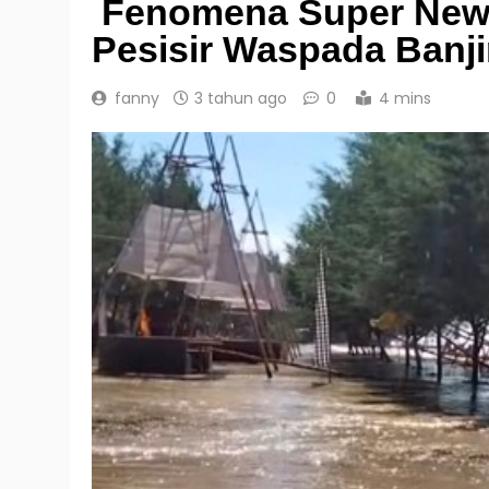
Fenomena Super New
Pesisir Waspada Banji
fanny
3 tahun ago
0
4 mins