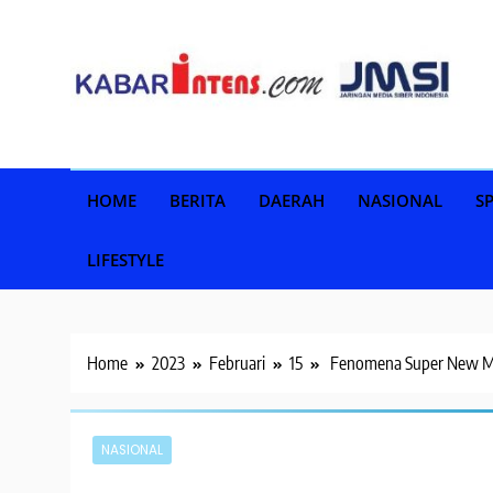
Skip
to
content
HOME
BERITA
DAERAH
NASIONAL
S
LIFESTYLE
Home
2023
Februari
15
Fenomena Super New Mo
NASIONAL