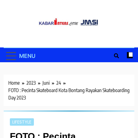
Skip
to
content
MENU
Home
2023
Juni
24
FOTO : Pecinta Skateboard Kota Bontang Rayakan Skateboarding
Day 2023
LIFESTYLE
FOTO : Pecinta