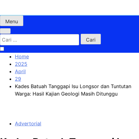
Skip
to
content
Menu
Cari
untuk:
Home
2025
April
29
Kades Batuah Tanggapi Isu Longsor dan Tuntutan
Warga: Hasil Kajian Geologi Masih Ditunggu
Advertorial