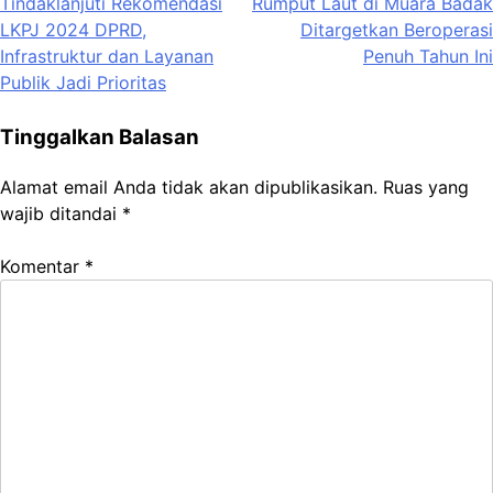
Tindaklanjuti Rekomendasi
Rumput Laut di Muara Badak
pos
LKPJ 2024 DPRD,
Ditargetkan Beroperasi
Infrastruktur dan Layanan
Penuh Tahun Ini
Publik Jadi Prioritas
Tinggalkan Balasan
Alamat email Anda tidak akan dipublikasikan.
Ruas yang
wajib ditandai
*
Komentar
*