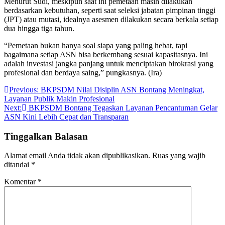
Menurut Sudi, meskipun saat ini pemetaan masih dilakukan
berdasarkan kebutuhan, seperti saat seleksi jabatan pimpinan tinggi
(JPT) atau mutasi, idealnya asesmen dilakukan secara berkala setiap
dua hingga tiga tahun.
“Pemetaan bukan hanya soal siapa yang paling hebat, tapi
bagaimana setiap ASN bisa berkembang sesuai kapasitasnya. Ini
adalah investasi jangka panjang untuk menciptakan birokrasi yang
profesional dan berdaya saing,” pungkasnya. (Ira)
Navigasi
Previous:
BKPSDM Nilai Disiplin ASN Bontang Meningkat,
Layanan Publik Makin Profesional
pos
Next:
BKPSDM Bontang Tegaskan Layanan Pencantuman Gelar
ASN Kini Lebih Cepat dan Transparan
Tinggalkan Balasan
Alamat email Anda tidak akan dipublikasikan.
Ruas yang wajib
ditandai
*
Komentar
*