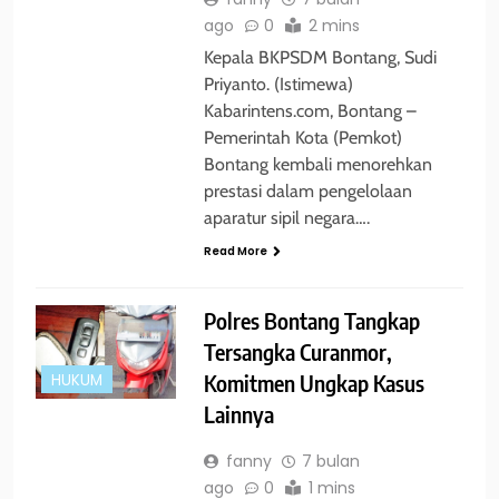
ago
0
2 mins
Kepala BKPSDM Bontang, Sudi
Priyanto. (Istimewa)
Kabarintens.com, Bontang –
Pemerintah Kota (Pemkot)
Bontang kembali menorehkan
prestasi dalam pengelolaan
aparatur sipil negara….
Read More
Polres Bontang Tangkap
Tersangka Curanmor,
Komitmen Ungkap Kasus
HUKUM
Lainnya
fanny
7 bulan
ago
0
1 mins