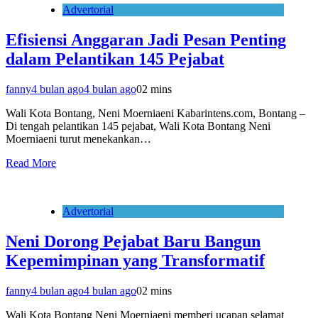
Advertorial
Efisiensi Anggaran Jadi Pesan Penting
dalam Pelantikan 145 Pejabat
fanny
4 bulan ago
4 bulan ago
0
2 mins
Wali Kota Bontang, Neni Moerniaeni Kabarintens.com, Bontang –
Di tengah pelantikan 145 pejabat, Wali Kota Bontang Neni
Moerniaeni turut menekankan…
Read More
Advertorial
Neni Dorong Pejabat Baru Bangun
Kepemimpinan yang Transformatif
fanny
4 bulan ago
4 bulan ago
0
2 mins
Wali Kota Bontang Neni Moerniaeni memberi ucapan selamat