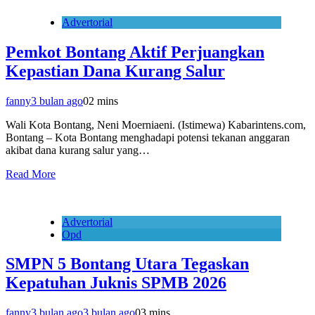
Advertorial
Pemkot Bontang Aktif Perjuangkan
Kepastian Dana Kurang Salur
fanny
3 bulan ago
0
2 mins
Wali Kota Bontang, Neni Moerniaeni. (Istimewa) Kabarintens.com,
Bontang – Kota Bontang menghadapi potensi tekanan anggaran
akibat dana kurang salur yang…
Read More
Advertorial
Opd
SMPN 5 Bontang Utara Tegaskan
Kepatuhan Juknis SPMB 2026
fanny
3 bulan ago
3 bulan ago
0
3 mins