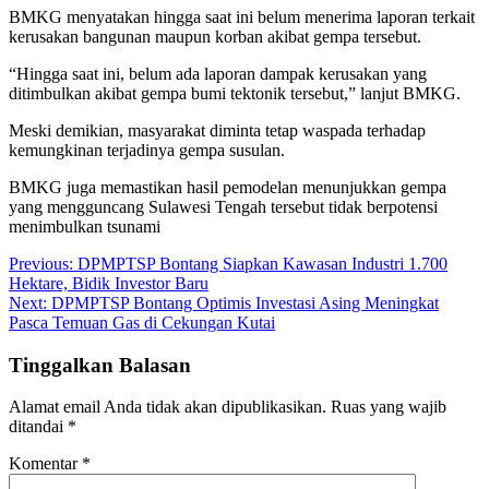
BMKG menyatakan hingga saat ini belum menerima laporan terkait
kerusakan bangunan maupun korban akibat gempa tersebut.
“Hingga saat ini, belum ada laporan dampak kerusakan yang
ditimbulkan akibat gempa bumi tektonik tersebut,” lanjut BMKG.
Meski demikian, masyarakat diminta tetap waspada terhadap
kemungkinan terjadinya gempa susulan.
BMKG juga memastikan hasil pemodelan menunjukkan gempa
yang mengguncang Sulawesi Tengah tersebut tidak berpotensi
menimbulkan tsunami
Navigasi
Previous:
DPMPTSP Bontang Siapkan Kawasan Industri 1.700
Hektare, Bidik Investor Baru
pos
Next:
DPMPTSP Bontang Optimis Investasi Asing Meningkat
Pasca Temuan Gas di Cekungan Kutai
Tinggalkan Balasan
Alamat email Anda tidak akan dipublikasikan.
Ruas yang wajib
ditandai
*
Komentar
*