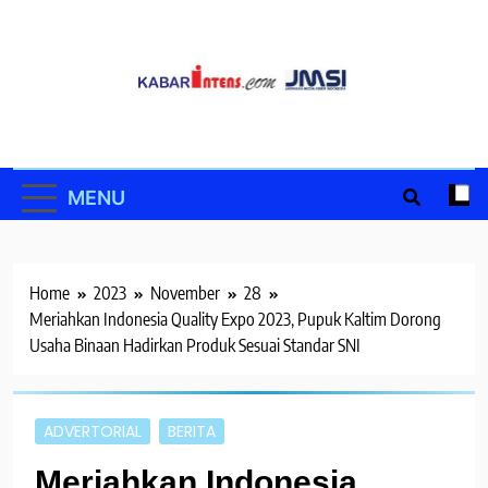
Skip
to
content
MENU
Home
2023
November
28
Meriahkan Indonesia Quality Expo 2023, Pupuk Kaltim Dorong
Usaha Binaan Hadirkan Produk Sesuai Standar SNI
ADVERTORIAL
BERITA
Meriahkan Indonesia