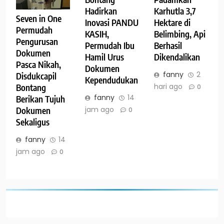
Hadirkan
Karhutla 3,7
Seven in One
Inovasi PANDU
Hektare di
Permudah
KASIH,
Belimbing, Api
Pengurusan
Permudah Ibu
Berhasil
Dokumen
Hamil Urus
Dikendalikan
Pasca Nikah,
Dokumen
fanny
2
Disdukcapil
Kependudukan
hari ago
Bontang
0
fanny
14
Berikan Tujuh
jam ago
Dokumen
0
Sekaligus
fanny
14
jam ago
0