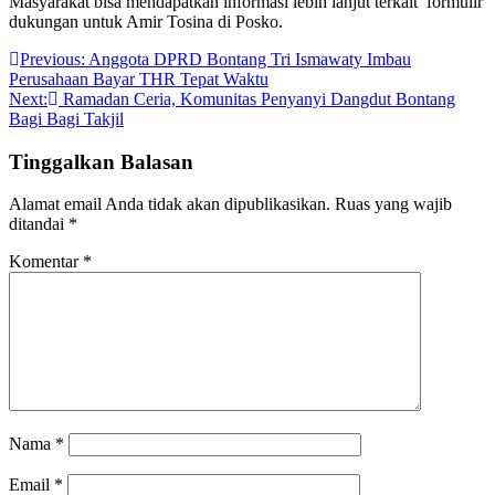
Masyarakat bisa mendapatkan informasi lebih lanjut terkait formulir
dukungan untuk Amir Tosina di Posko.
Navigasi
Previous:
Anggota DPRD Bontang Tri Ismawaty Imbau
Perusahaan Bayar THR Tepat Waktu
pos
Next:
Ramadan Ceria, Komunitas Penyanyi Dangdut Bontang
Bagi Bagi Takjil
Tinggalkan Balasan
Alamat email Anda tidak akan dipublikasikan.
Ruas yang wajib
ditandai
*
Komentar
*
Nama
*
Email
*