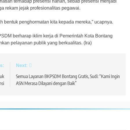
rhatian terhadap presensi harian, sebab presensi menjadi
ga rekam jejak profesionalitas pegawai.
lah bentuk penghormatan kita kepada mereka,” ucapnya.
SDM berharap iklim kerja di Pemerintah Kota Bontang
an pelayanan publik yang berkualitas. (Ira)
s:
Next:
uk
Semua Layanan BKPSDM Bontang Gratis, Sudi: “Kami Ingin
nsi
ASN Merasa Dilayani dengan Baik”