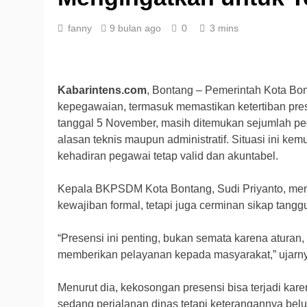
fanny
9 bulan ago
0
3 mins
Kabarintens.com
, Bontang – Pemerintah Kota B
kepegawaian, termasuk memastikan ketertiban pre
tanggal 5 November, masih ditemukan sejumlah peg
alasan teknis maupun administratif. Situasi ini ke
kehadiran pegawai tetap valid dan akuntabel.
Kepala BKPSDM Kota Bontang, Sudi Priyanto, men
kewajiban formal, tetapi juga cerminan sikap tang
“Presensi ini penting, bukan semata karena aturan,
memberikan pelayanan kepada masyarakat,” ujarny
Menurut dia, kekosongan presensi bisa terjadi kare
sedang perjalanan dinas tetapi keterangannya bel