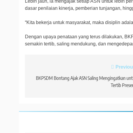
Lebih jauh, ia mengajak setiap ASN untuk lebih pe
dasar penilaian kinerja, pemberian tunjangan, hing
“Kita bekerja untuk masyarakat, maka disiplin ada
Dengan upaya penataan yang terus dilakukan, BKP
semakin tertib, saling mendukung, dan mengedepank
Navigasi
Previou
pos
BKPSDM Bontang Ajak ASN Saling Mengingatkan unt
Tertib Prese