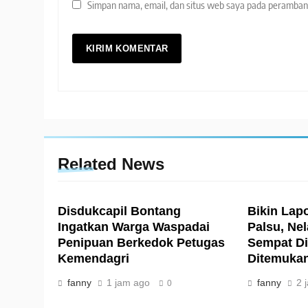
Simpan nama, email, dan situs web saya pada peramban 
Related News
Disdukcapil Bontang
Bikin Lap
Ingatkan Warga Waspadai
Palsu, Ne
Penipuan Berkedok Petugas
Sempat Di
Kemendagri
Ditemuka
fanny
1 jam ago
fanny
2 
0