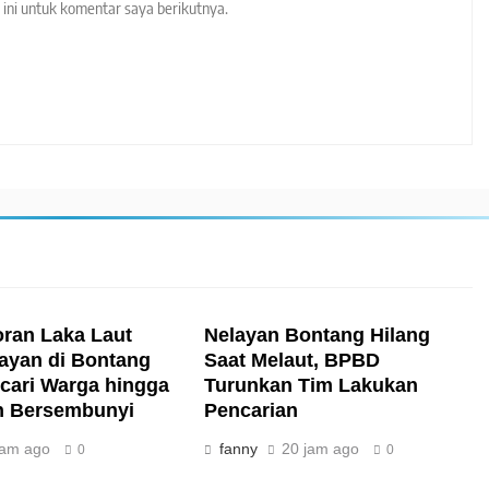
ini untuk komentar saya berikutnya.
oran Laka Laut
Nelayan Bontang Hilang
layan di Bontang
Saat Melaut, BPBD
cari Warga hingga
Turunkan Tim Lakukan
n Bersembunyi
Pencarian
jam ago
fanny
20 jam ago
0
0