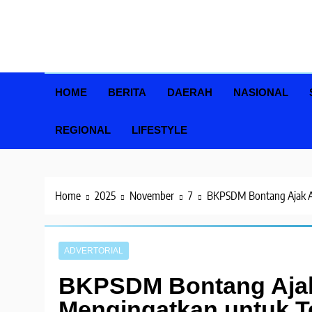
Skip
to
content
HOME
BERITA
DAERAH
NASIONAL
REGIONAL
LIFESTYLE
Home
2025
November
7
BKPSDM Bontang Ajak AS
ADVERTORIAL
BKPSDM Bontang Ajak
Mengingatkan untuk T