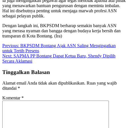
Ia juga mengingatkan pegawai agar tegas menolak apabila ada pihak
yang menawarkan bantuan pengurusan dengan meminta imbalan.
Hal ini disebutnya penting untuk menjaga marwah profesi ASN
sebagai pelayan publik.
Dengan langkah ini, BKPSDM berharap semakin banyak ASN
yang merasa nyaman dan bangga dengan budaya kerja bersih dan
transparan di Kota Bontang. (Ira)
Navigasi
Previous:
BKPSDM Bontang Ajak ASN Saling Mengingatkan
untuk Tertib Presens
pos
Next:
SAPMA PP Bontang Dapat Ketua Baru, Shendy Dipilih
Secara Aklamasi
Tinggalkan Balasan
Alamat email Anda tidak akan dipublikasikan.
Ruas yang wajib
ditandai
*
Komentar
*