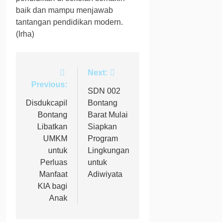
baik dan mampu menjawab
tantangan pendidikan modern.
(Irha)
Navigasi
Next:
Previous:
pos
SDN 002
Disdukcapil
Bontang
Bontang
Barat Mulai
Libatkan
Siapkan
UMKM
Program
untuk
Lingkungan
Perluas
untuk
Manfaat
Adiwiyata
KIA bagi
Anak