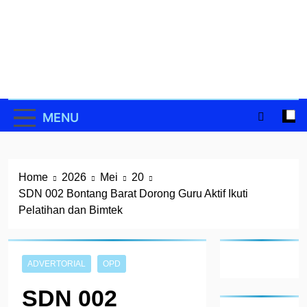
Skip
to
content
MENU
Home
2026
Mei
20
SDN 002 Bontang Barat Dorong Guru Aktif Ikuti
Pelatihan dan Bimtek
ADVERTORIAL
OPD
SDN 002