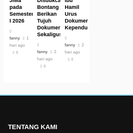
Jiwa
Disdukcapil
Ibu
pada
Bontang
Hamil
Semester
Berikan
Urus
I 2026
Tujuh
Dokumen
Dokumen
Kependudukan
Sekaligus
fanny
1
fanny
2
hari ago
fanny
2
hari ago
0
hari ago
0
0
TENTANG KAMI