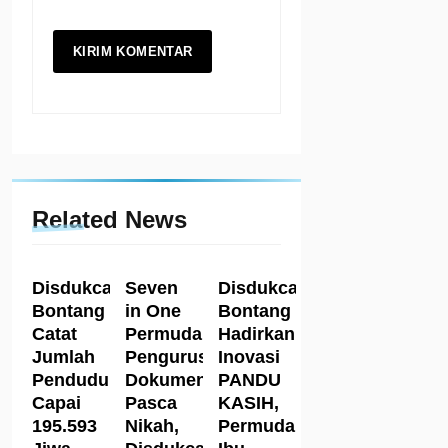
Related News
Disdukcapil
Seven
Disdukcapil
Bontang
in One
Bontang
Catat
Permudah
Hadirkan
Jumlah
Pengurusan
Inovasi
Penduduk
Dokumen
PANDU
Capai
Pasca
KASIH,
195.593
Nikah,
Permudah