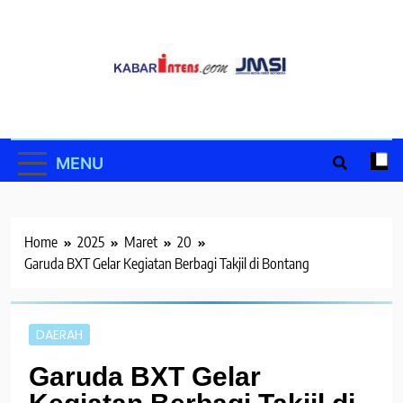
Skip
to
content
MENU
Home
2025
Maret
20
Garuda BXT Gelar Kegiatan Berbagi Takjil di Bontang
DAERAH
Garuda BXT Gelar