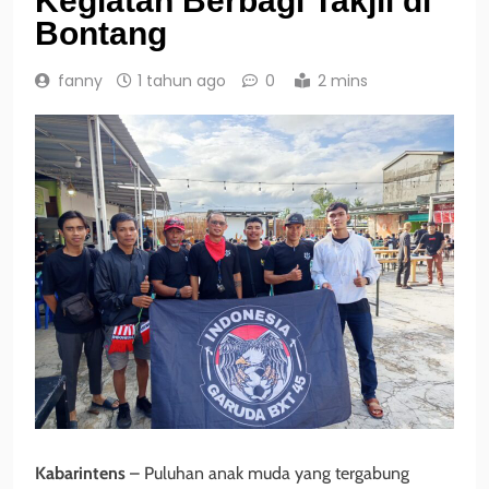
Kegiatan Berbagi Takjil di
Bontang
fanny
1 tahun ago
0
2 mins
Kabarintens
– Puluhan anak muda yang tergabung