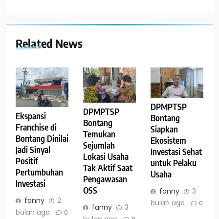
Related News
DPMPTSP
DPMPTSP
Ekspansi
Bontang
Bontang
Franchise di
Siapkan
Temukan
Bontang Dinilai
Ekosistem
Sejumlah
Jadi Sinyal
Investasi Sehat
Lokasi Usaha
Positif
untuk Pelaku
Tak Aktif Saat
Pertumbuhan
Usaha
Pengawasan
Investasi
OSS
fanny
3
fanny
2
bulan ago
0
fanny
3
bulan ago
0