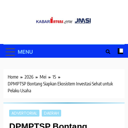
Skip
to
content
MENU
Home
2026
Mei
15
DPMPTSP Bontang Siapkan Ekosistem Investasi Sehat untuk
Pelaku Usaha
ADVERTORIAL
DAERAH
DPMPTSP Bontang