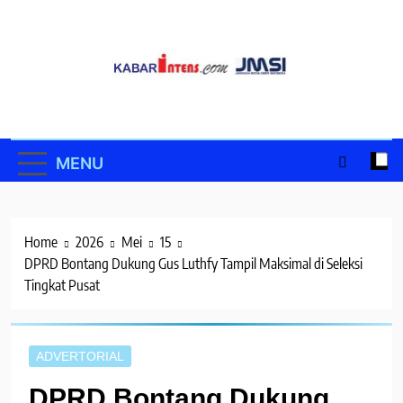
Skip
to
content
MENU
Home
2026
Mei
15
DPRD Bontang Dukung Gus Luthfy Tampil Maksimal di Seleksi
Tingkat Pusat
ADVERTORIAL
DPRD Bontang Dukung